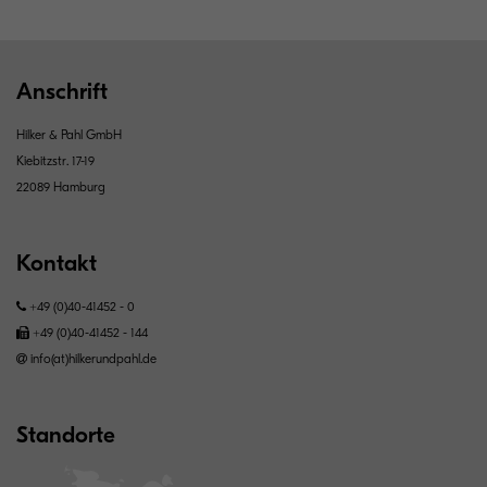
Anschrift
Hilker & Pahl GmbH
Kiebitzstr. 17-19
22089 Hamburg
Kontakt
+49 (0)40-41452 - 0
+49 (0)40-41452 - 144
info(at)hilkerundpahl.de
Standorte