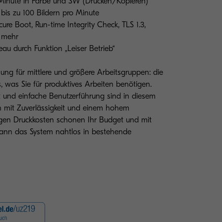
 Minute in Farbe und SW (Drucken/Kopieren)
bis zu 100 Bildern pro Minute
ure Boot, Run-time Integrity Check, TLS 1.3,
d mehr
au durch Funktion „Leiser Betrieb“
sung für mittlere und größere Arbeitsgruppen: die
, was Sie für produktives Arbeiten benötigen.
und einfache Benutzerführung sind in diesem
n mit Zuverlässigkeit und einem hohem
rigen Druckkosten schonen Ihr Budget und mit
ann das System nahtlos in bestehende