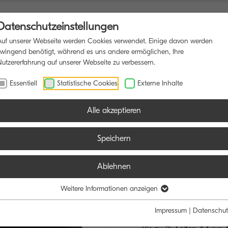
Datenschutzeinstellungen
Auf unserer Webseite werden Cookies verwendet. Einige davon werden
zwingend benötigt, während es uns andere ermöglichen, Ihre
Nutzererfahrung auf unserer Webseite zu verbessern.
UNKTIONSDRUCKER
SOFTWARE
BLOG
Essentiell
Statistische Cookies
Externe Inhalte
Alle akzeptieren
Speichern
Ablehnen
TASKalfa M
DIE WIRTSCHAF
Weitere Informationen anzeigen
UNIVERSALLÖ
Impressum
|
Datenschut