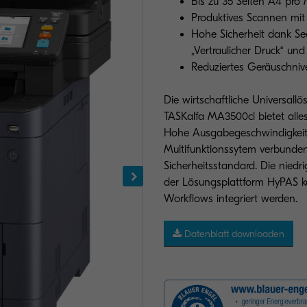
Bis zu 35 Seiten A4 pro
Produktives Scannen mit 
Hohe Sicherheit dank Sec
„Vertraulicher Druck“ un
Reduziertes Geräuschnive
Die wirtschaftliche Universallö
TASKalfa MA3500ci bietet alles
Hohe Ausgabegeschwindigkeit 
Multifunktionssytem verbunde
Sicherheitsstandard. Die nied
der Lösungsplattform HyPAS k
Workflows integriert werden.
Datenblatt downloaden