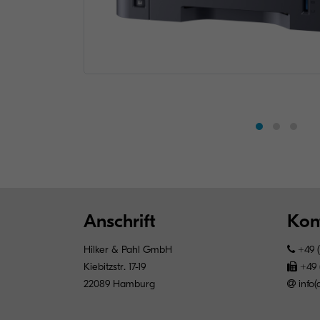
Anschrift
Kon
Hilker & Pahl GmbH
+49 (
Kiebitzstr. 17-19
+49 
22089 Hamburg
info(