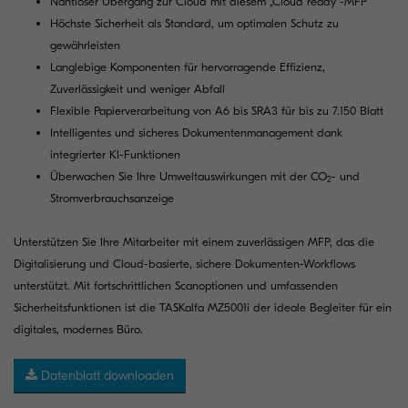
Nahtloser Übergang zur Cloud mit diesem „Cloud ready“-MFP
Höchste Sicherheit als Standard, um optimalen Schutz zu
gewährleisten
Langlebige Komponenten für hervorragende Effizienz,
Zuverlässigkeit und weniger Abfall
Flexible Papierverarbeitung von A6 bis SRA3 für bis zu 7.150 Blatt
Intelligentes und sicheres Dokumentenmanagement dank
integrierter KI-Funktionen
Überwachen Sie Ihre Umweltauswirkungen mit der CO
- und
2
Stromverbrauchsanzeige
Unterstützen Sie Ihre Mitarbeiter mit einem zuverlässigen MFP, das die
Digitalisierung und Cloud-basierte, sichere Dokumenten-Workflows
unterstützt. Mit fortschrittlichen Scanoptionen und umfassenden
Sicherheitsfunktionen ist die TASKalfa MZ5001i der ideale Begleiter für ein
digitales, modernes Büro.
Datenblatt downloaden