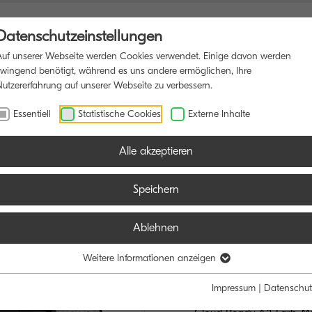
Datenschutzeinstellungen
Auf unserer Webseite werden Cookies verwendet. Einige davon werden
zwingend benötigt, während es uns andere ermöglichen, Ihre
Nutzererfahrung auf unserer Webseite zu verbessern.
UNKTIONSDRUCKER
SOFTWARE
BLOG
Essentiell
Statistische Cookies
Externe Inhalte
Alle akzeptieren
Speichern
Ablehnen
TASKalfa M
INTELLIGENTE 
Weitere Informationen anzeigen
HOCHWERTIGE 
Impressum
|
Datenschut