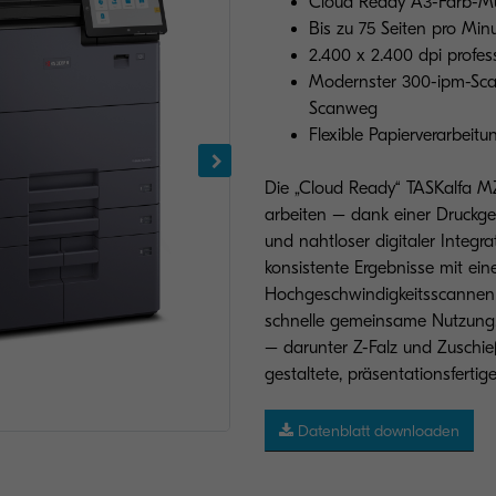
Cloud Ready A3-Farb-Mu
Bis zu 75 Seiten pro Min
2.400 x 2.400 dpi profes
Modernster 300-ipm-Sca
Scanweg
Flexible Papierverarbeit
Die „Cloud Ready“ TASKalfa MZ
arbeiten – dank einer Druckge
und nahtloser digitaler Integrat
konsistente Ergebnisse mit ein
Hochgeschwindigkeitsscannen 
schnelle gemeinsame Nutzung,
– darunter Z-Falz und Zuschie
gestaltete, präsentationsfertige
Datenblatt downloaden