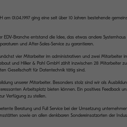
H am 01.04.1997 ging eine seit über 10 Jahren bestehende gemei
er EDV-Branche entstand die Idee, das etwas andere Systemhaus 
araturen und After-Sales-Service zu garantieren.
chst vier Mitarbeiter im administrativen und zwei Mitarbeiter i
gebaut und Hilker & Pahl GmbH zählt inzwischen 28 Mitarbeiter 
en Gesellschaft für Datentechnik tätig sind.
ldung unserer Mitarbeiter. Besonders stolz sind wir als Ausbildun
eressanten Arbeitsplatz bieten können. Ein positives Feedback uns
zur Verfügung zu stellen.
petente Beratung und Full Service bei der Umsetzung unternehmen
nsstätten sowie an allen denkbaren Sondereinsatzorten der Indust