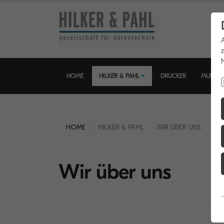
HOME
HILKER & PAHL
DRUCKER
MULTIF
HOME
HILKER & PAHL
WIR ÜBER UNS
Wir über uns