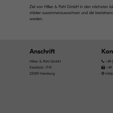
Ziel von Hilker & Pahl GmbH in den nächsten Jahr
stärker zusammenzuwachsen und die bestehende S
werden.
Anschrift
Kon
Hilker & Pahl GmbH
+49 (
Kiebitzstr. 17-19
+49 
22089 Hamburg
info(